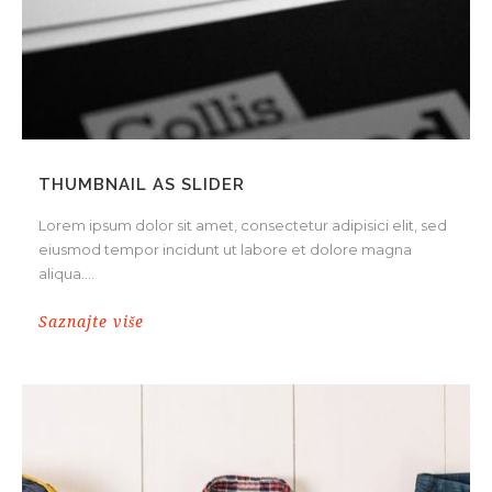
THUMBNAIL AS SLIDER
Lorem ipsum dolor sit amet, consectetur adipisici elit, sed
eiusmod tempor incidunt ut labore et dolore magna
aliqua....
Saznajte više