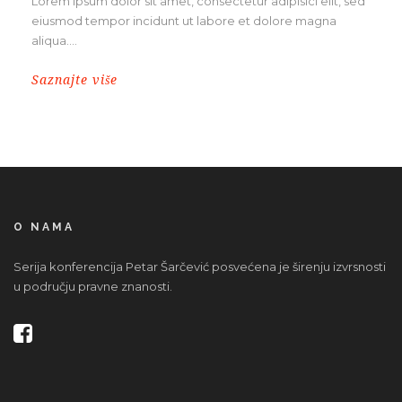
Lorem ipsum dolor sit amet, consectetur adipisici elit, sed
eiusmod tempor incidunt ut labore et dolore magna
aliqua....
Saznajte više
O NAMA
Serija konferencija Petar Šarčević posvećena je širenju izvrsnosti
u području pravne znanosti.