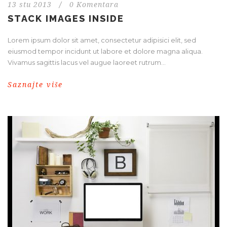
13 stu 2013
/
0 Komentara
STACK IMAGES INSIDE
Lorem ipsum dolor sit amet, consectetur adipisici elit, sed
eiusmod tempor incidunt ut labore et dolore magna aliqua.
Vivamus sagittis lacus vel augue laoreet rutrum...
Saznajte više