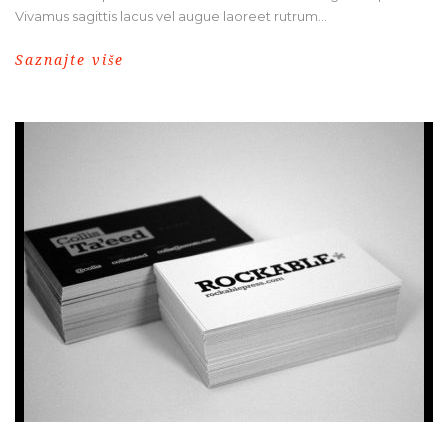
Vivamus sagittis lacus vel augue laoreet rutrum...
Saznajte više