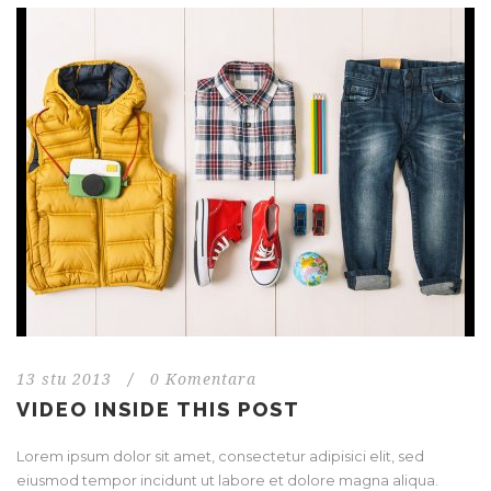
13 stu 2013
/
0 Komentara
VIDEO INSIDE THIS POST
Lorem ipsum dolor sit amet, consectetur adipisici elit, sed
eiusmod tempor incidunt ut labore et dolore magna aliqua.