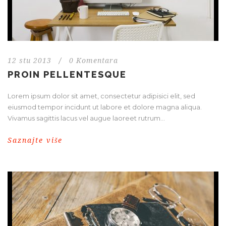
12 stu 2013
/
0 Komentara
PROIN PELLENTESQUE
Lorem ipsum dolor sit amet, consectetur adipisici elit, sed
eiusmod tempor incidunt ut labore et dolore magna aliqua.
Vivamus sagittis lacus vel augue laoreet rutrum...
Saznajte više