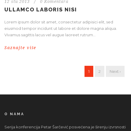
12 stu 2013
/
0 Komentara
ULLAMCO LABORIS NISI
Lorem ipsum dolor sit amet, consectetur adipisici elit, sed
eiusmod tempor incidunt ut labore et dolore magna aliqua.
Vivamus sagittis lacus vel augue laoreet rutrum...
Saznajte više
1
2
Next ›
O NAMA
Serija konferencija Petar Šarčević posvećena je širenju izvrsnosti