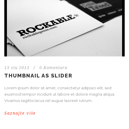
13 stu 2013
/
0 Komentara
THUMBNAIL AS SLIDER
Lorem ipsum dolor sit amet, consectetur adipisici elit, sed
eiusmod tempor incidunt ut labore et dolore magna aliqua.
Vivamus sagittis lacus vel augue laoreet rutrum...
Saznajte više