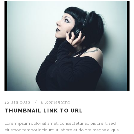
12 stu 2013
/
0 Komentara
THUMBNAIL LINK TO URL
Lorem ipsum dolor sit amet, consectetur adipisici elit, sed
eiusmod tempor incidunt ut labore et dolore magna aliqua.