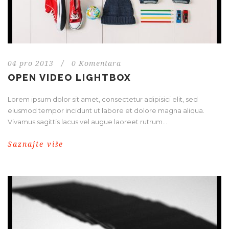
04 pro 2013
/
0 Komentara
OPEN VIDEO LIGHTBOX
Lorem ipsum dolor sit amet, consectetur adipisici elit, sed
eiusmod tempor incidunt ut labore et dolore magna aliqua.
Vivamus sagittis lacus vel augue laoreet rutrum...
Saznajte više