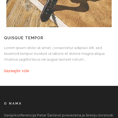
QUISQUE TEMPOR
Lorem ipsum dolor sit amet, consectetur adipisici elit, sed
eiusmod tempor incidunt ut labore et dolore magna aliqua.
Vivamus sagittis lacus vel augue laoreet rutrum...
Saznajte više
O NAMA
Serija konferencija Petar Šarčević posvećena je širenju izvrsnosti