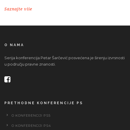
Saznajte više
O NAMA
Serija konferencija Petar Šarčević posvećena je širenju izvrsnosti
u području pravne znanosti.
PRETHODNE KONFERENCIJE PS
O KONFERENCIJI PS5
O KONFERENCIJI PS4