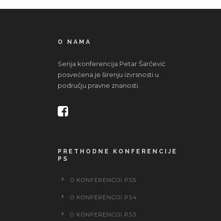
O NAMA
Serija konferencija Petar Šarčević
posvećena je širenju izvrsnosti u
području pravne znanosti.
PRETHODNE KONFERENCIJE
PS
O KONFERENCIJI PS5
O KONFERENCIJI PS4
O KONFERENCIJI PS3