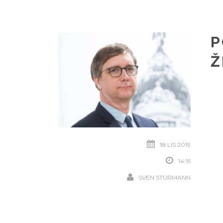
P
Ž
18 LIS 2019
14:15
SVEN STÜRMANN