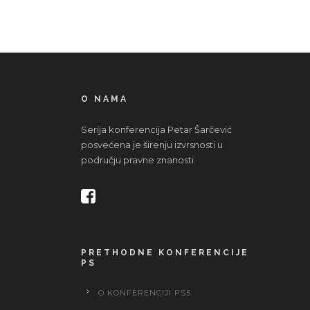
O NAMA
Serija konferencija Petar Šarčević
posvećena je širenju izvrsnosti u
području pravne znanosti.
PRETHODNE KONFERENCIJE
PS
O KONFERENCIJI PS5