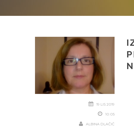
I
P
N
19 LIS 2019
10:05
ALBINA DLAČIĆ