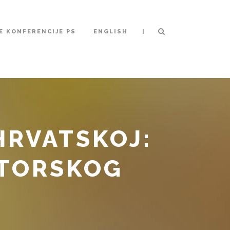
|
 KONFERENCIJE PS
ENGLISH
HRVATSKOJ:
UTORSKOG