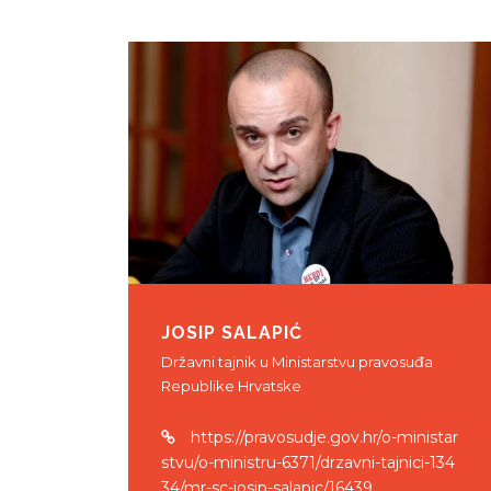
JOSIP SALAPIĆ
Državni tajnik u Ministarstvu pravosuđa
Republike Hrvatske
https://pravosudje.gov.hr/o-ministar
stvu/o-ministru-6371/drzavni-tajnici-134
34/mr-sc-josip-salapic/16439