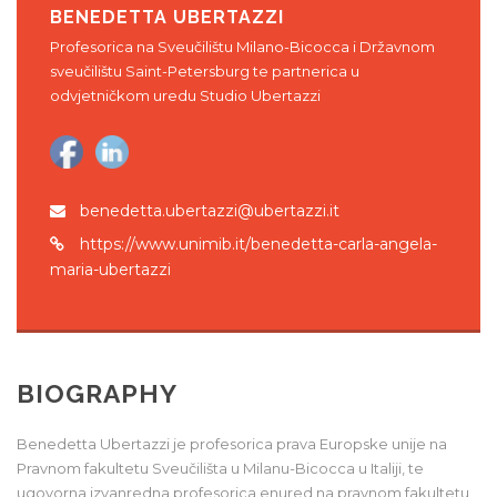
BENEDETTA UBERTAZZI
Profesorica na Sveučilištu Milano-Bicocca i Državnom
sveučilištu Saint-Petersburg te partnerica u
odvjetničkom uredu Studio Ubertazzi
benedetta.ubertazzi@ubertazzi.it
https://www.unimib.it/benedetta-carla-angela-
maria-ubertazzi
BIOGRAPHY
Benedetta Ubertazzi je profesorica prava Europske unije na
Pravnom fakultetu Sveučilišta u Milanu-Bicocca u Italiji, te
ugovorna izvanredna profesorica enured na pravnom fakultetu