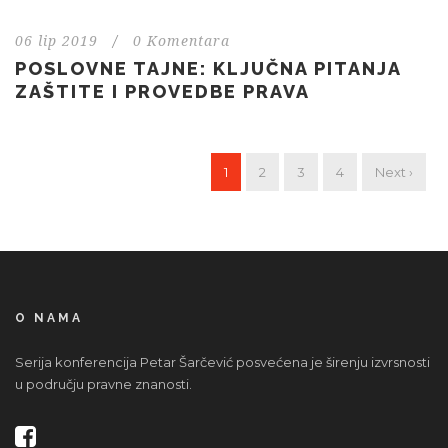
06 lip 2019
/
0 Komentara
POSLOVNE TAJNE: KLJUČNA PITANJA
ZAŠTITE I PROVEDBE PRAVA
1
2
3
4
Next ›
O NAMA
Serija konferencija Petar Šarčević posvećena je širenju izvrsnosti
u području pravne znanosti.