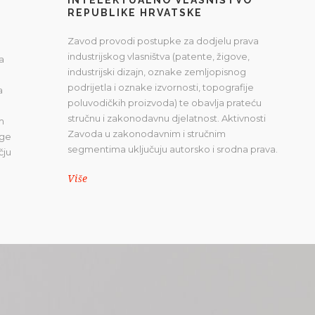
REPUBLIKE HRVATSKE
Zavod provodi postupke za dodjelu prava
industrijskog vlasništva (patente, žigove,
a
industrijski dizajn, oznake zemljopisnog
podrijetla i oznake izvornosti, topografije
a
poluvodičkih proizvoda) te obavlja prateću
stručnu i zakonodavnu djelatnost. Aktivnosti
m
Zavoda u zakonodavnim i stručnim
uge
segmentima uključuju autorsko i srodna prava.
čju
Više