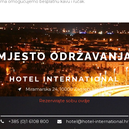
ima omogućujemo besplatnu kavu i ručak.
MJESTO ODRŽAVANJ
HOTEL INTERNATIONAL
Miramarska 24, 10000 Zagreb, Hrvatska
Rezervirajte sobu ovdje
+385 (0)1 6108 800
hotel@hotel-international.hr