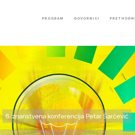
PROGRAM
GOVORNICI
PRETHODNE
6. znanstvena konferencija Petar Šarčević