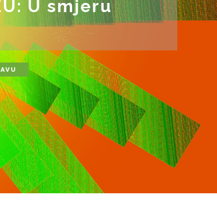
EU:
U smjeru
JAVU