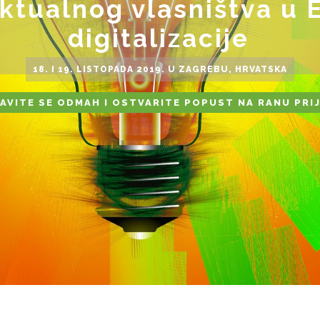
ektualnog vlasništva u 
digitalizacije
18. I 19. LISTOPADA 2019. U ZAGREBU, HRVATSKA
JAVITE SE ODMAH I OSTVARITE POPUST NA RANU PRI