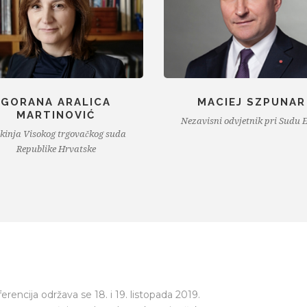
MACIEJ SZPUNAR
THÉOPHILE MARGEL
avisni odvjetnik pri Sudu EU-a
Predsjednik Žalbenih vijeća EU
rencija održava se 18. i 19. listopada 2019.